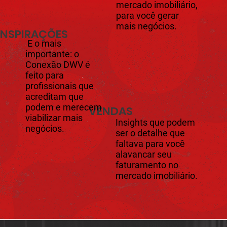
mercado imobiliário,
para você gerar
mais negócios.
INSPIRAÇÕES
E o mais
importante: o
Conexão DWV é
feito para
profissionais que
acreditam que
podem e merecem
VENDAS
viabilizar mais
​Insights que podem
negócios.
ser o detalhe que
faltava para você
alavancar seu
faturamento no
mercado imobiliário.